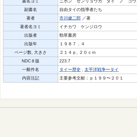
書名ヨミ
ニホン センリョウカ タイ ノ コウ
副書名
自由タイの指導者たち
著者
市川健二郎
／著
著者名ヨミ
イチカワ ケンジロウ
出版者
勁草書房
出版年
１９８７．４
ページ数, 大きさ
２１４ｐ, ２０ｃｍ
NDC８版
223.7
一般件名
タイー歴史
,
太平洋戦争ータイ
内容注記
主要参考文献：ｐ１９９〜２０１