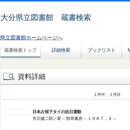
大分県立図書館 蔵書検索
県立図書館ホームページへ
蔵書検索トップ
詳細検索
ブックリスト
資料詳細
1 件中、 1 件目
日本占領下タイの抗日運動
市川健二郎／著 -- 勁草書房 -- １９８７．４ --