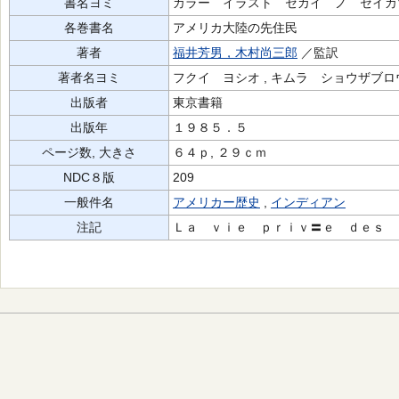
書名ヨミ
カラー イラスト セカイ ノ セイカ
各巻書名
アメリカ大陸の先住民
著者
福井芳男，木村尚三郎
／監訳
著者名ヨミ
フクイ ヨシオ , キムラ ショウザブロ
出版者
東京書籍
出版年
１９８５．５
ページ数, 大きさ
６４ｐ, ２９ｃｍ
NDC８版
209
一般件名
アメリカー歴史
,
インディアン
注記
Ｌａ ｖｉｅ ｐｒｉｖ〓ｅ ｄｅｓ 