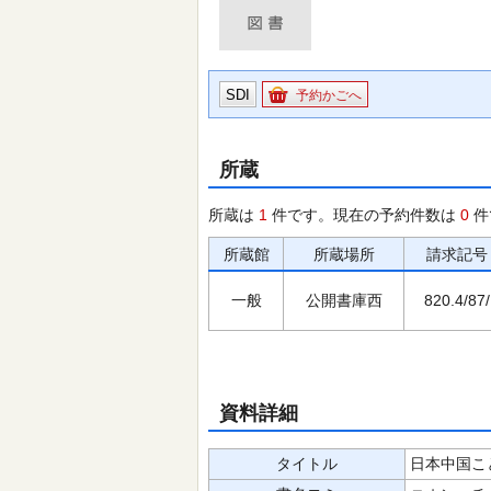
SDI
予約かごへ
所蔵
所蔵は
1
件です。現在の予約件数は
0
件
所蔵館
所蔵場所
請求記号
一般
公開書庫西
820.4/87/
資料詳細
タイトル
日本中国こと