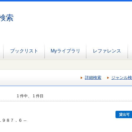
検索
ブックリスト
Myライブラリ
レファレンス
詳細検索
ジャンル検
1 件中、 1 件目
貸出可
 １９８７．６ --