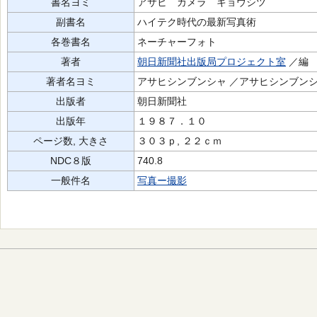
書名ヨミ
アサヒ カメラ キョウシツ
副書名
ハイテク時代の最新写真術
各巻書名
ネーチャーフォト
著者
朝日新聞社出版局プロジェクト室
／編
著者名ヨミ
アサヒシンブンシャ ／アサヒシンブン
出版者
朝日新聞社
出版年
１９８７．１０
ページ数, 大きさ
３０３ｐ, ２２ｃｍ
NDC８版
740.8
一般件名
写真ー撮影