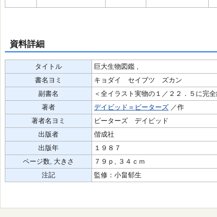
資料詳細
タイトル
巨大生物図鑑 ,
書名ヨミ
キョダイ セイブツ ズカン
副書名
＜全イラスト実物の１／２２．５に完全
著者
デイビッド＝ピーターズ
／作
著者名ヨミ
ピーターズ デイビッド
出版者
偕成社
出版年
１９８７
ページ数, 大きさ
７９ｐ, ３４ｃｍ
注記
監修：小畠郁生