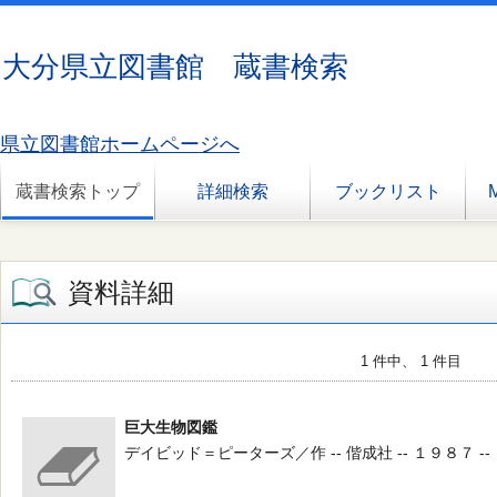
大分県立図書館 蔵書検索
県立図書館ホームページへ
蔵書検索トップ
詳細検索
ブックリスト
資料詳細
1 件中、 1 件目
巨大生物図鑑
デイビッド＝ピーターズ／作 -- 偕成社 -- １９８７ --