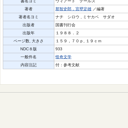
書名ヨミ
ウィアード テールズ
著者
那智史郎，宮壁定雄
／編著
著者名ヨミ
ナチ シロウ , ミヤカベ サダオ
出版者
国書刊行会
出版年
１９８８．２
ページ数, 大きさ
１５９，７０ｐ, １９ｃｍ
NDC８版
933
一般件名
怪奇文学
内容注記
付：参考文献