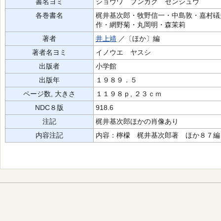
書名ヨミ
ショウワ ブンガク ゼンシュウ
各巻書名
梶井基次郎・牧野信一・中島敦・嘉村礒
作・網野菊・丸岡明・森茉莉
著者
井上靖
／〔ほか〕編
著者名ヨミ
イノウエ ヤスシ
出版者
小学館
出版年
１９８９．５
ページ数, 大きさ
１１９８ｐ, ２３ｃｍ
NDC８版
918.6
注記
梶井基次郎ほかの肖像あり
内容注記
内容：檸檬 梶井基次郎著 ほか８７編