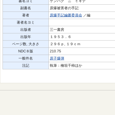
書名ヨミ
ゲンバク ニ イキテ
副書名
原爆被害者の手記
著者
原爆手記編纂委員会
／編
著者名ヨミ
出版者
三一書房
出版年
１９５３．６
ページ数, 大きさ
２９６ｐ, １９ｃｍ
NDC８版
210.75
一般件名
原子爆弾
注記
執筆：檜垣千柿ほか