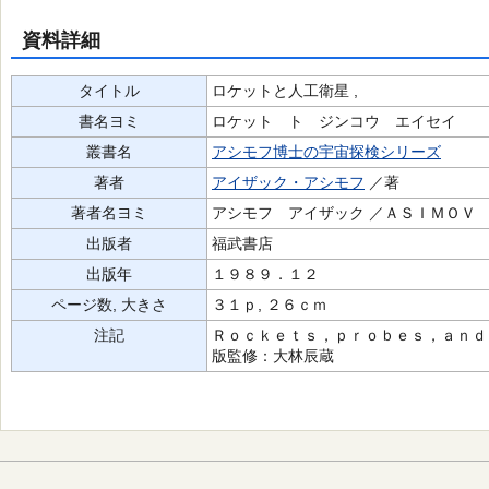
資料詳細
タイトル
ロケットと人工衛星 ,
書名ヨミ
ロケット ト ジンコウ エイセイ
叢書名
アシモフ博士の宇宙探検シリーズ
著者
アイザック・アシモフ
／著
著者名ヨミ
アシモフ アイザック ／ＡＳＩＭＯＶ 
出版者
福武書店
出版年
１９８９．１２
ページ数, 大きさ
３１ｐ, ２６ｃｍ
注記
Ｒｏｃｋｅｔｓ，ｐｒｏｂｅｓ，ａｎｄ
版監修：大林辰蔵