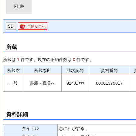
SDI
予約かごへ
所蔵
所蔵は
1
件です。現在の予約件数は
0
件です。
所蔵館
所蔵場所
請求記号
資料番号
一般
書庫・職員へ
914.6/ｵｵ/
00001379817
資料詳細
タイトル
息にわがする ,