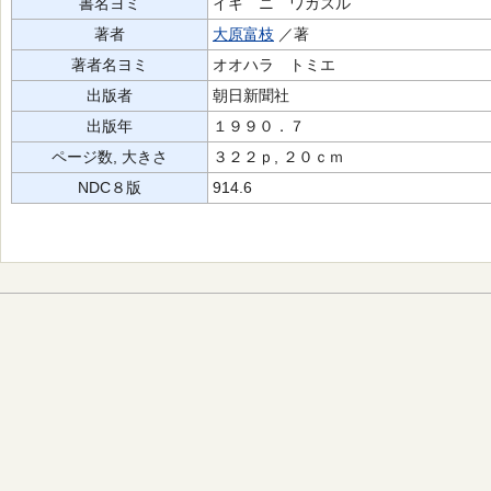
書名ヨミ
イキ ニ ワガスル
著者
大原富枝
／著
著者名ヨミ
オオハラ トミエ
出版者
朝日新聞社
出版年
１９９０．７
ページ数, 大きさ
３２２ｐ, ２０ｃｍ
NDC８版
914.6