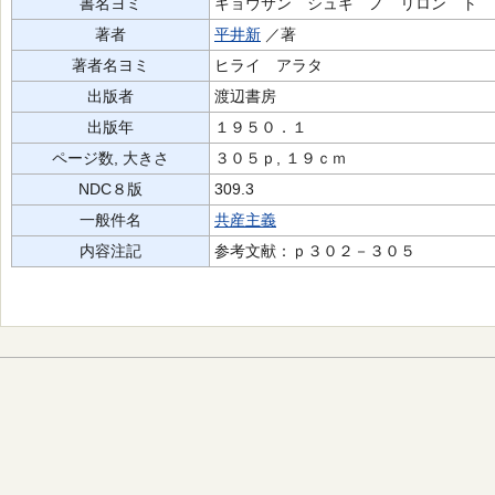
書名ヨミ
キョウサン シュギ ノ リロン ト 
著者
平井新
／著
著者名ヨミ
ヒライ アラタ
出版者
渡辺書房
出版年
１９５０．１
ページ数, 大きさ
３０５ｐ, １９ｃｍ
NDC８版
309.3
一般件名
共産主義
内容注記
参考文献：ｐ３０２－３０５