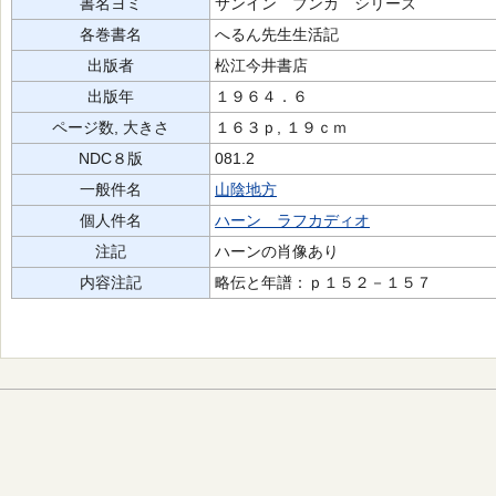
書名ヨミ
サンイン ブンカ シリーズ
各巻書名
へるん先生生活記
出版者
松江今井書店
出版年
１９６４．６
ページ数, 大きさ
１６３ｐ, １９ｃｍ
NDC８版
081.2
一般件名
山陰地方
個人件名
ハーン ラフカディオ
注記
ハーンの肖像あり
内容注記
略伝と年譜：ｐ１５２－１５７