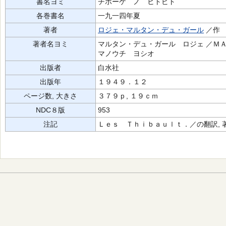
書名ヨミ
チボーケ ノ ヒトビト
各巻書名
一九一四年夏
著者
ロジェ・マルタン・デュ・ガール
／作
著者名ヨミ
マルタン・デュ・ガール ロジェ ／ＭＡ
マノウチ ヨシオ
出版者
白水社
出版年
１９４９．１２
ページ数, 大きさ
３７９ｐ, １９ｃｍ
NDC８版
953
注記
Ｌｅｓ Ｔｈｉｂａｕｌｔ．／の翻訳, 