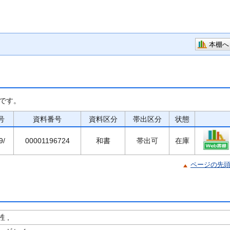
本棚へ
です。
号
資料番号
資料区分
帯出区分
状態
9/
00001196724
和書
帯出可
在庫
ページの先
 ,