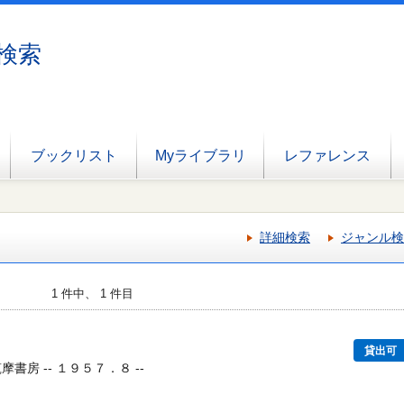
検索
ブックリスト
Myライブラリ
レファレンス
詳細検索
ジャンル検
1 件中、 1 件目
貸出可
摩書房 -- １９５７．８ --