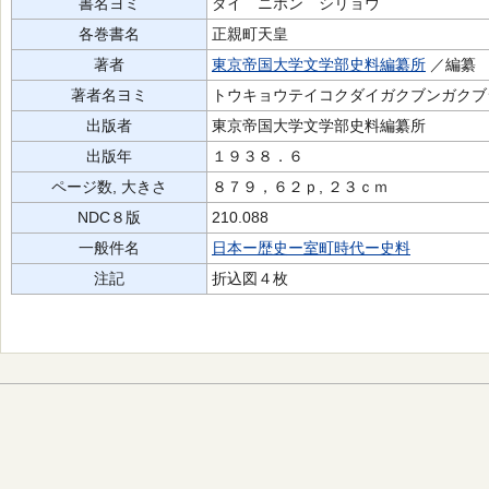
書名ヨミ
ダイ ニホン シリョウ
各巻書名
正親町天皇
著者
東京帝国大学文学部史料編纂所
／編纂
著者名ヨミ
トウキョウテイコクダイガクブンガクブ
出版者
東京帝国大学文学部史料編纂所
出版年
１９３８．６
ページ数, 大きさ
８７９，６２ｐ, ２３ｃｍ
NDC８版
210.088
一般件名
日本ー歴史ー室町時代ー史料
注記
折込図４枚