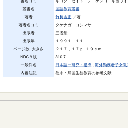
書名ヨミ
キコク セイト ノ ゲンゴ キョウイ
叢書名
国語教育叢書
著者
竹長吉正
／著
著者名ヨミ
タケナガ ヨシマサ
出版者
三省堂
出版年
１９９１．１１
ページ数, 大きさ
２１７，１７ｐ, １９ｃｍ
NDC８版
810.7
一般件名
日本語ー研究・指導
,
海外勤務者子女教
内容注記
巻末：帰国生徒教育の参考文献