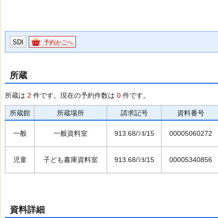
SDI
予約かごへ
所蔵
所蔵は
2
件です。現在の予約件数は
0
件です。
所蔵館
所蔵場所
請求記号
資料番号
一般
一般資料室
913.68/ｼﾖ/15
00005060272
児童
子ども書庫資料室
913.68/ｼﾖ/15
00005340856
資料詳細