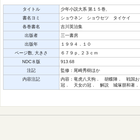
タイトル
少年小説大系 第１５巻,
書名ヨミ
ショウネン ショウセツ タイケイ
各巻書名
吉川英治集
出版者
三一書房
出版年
１９９４．１０
ページ数, 大きさ
６７９ｐ, ２３ｃｍ
NDC８版
913.68
注記
監修：尾崎秀樹ほか
内容注記
内容：竜虎八天狗． 胡蝶陣． 戦国お
冠． 天女の冠． 解説 城塚朋和著．