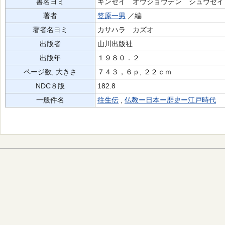
書名ヨミ
キンセイ オウジョウデン シュウセイ
著者
笠原一男
／編
著者名ヨミ
カサハラ カズオ
出版者
山川出版社
出版年
１９８０．２
ページ数, 大きさ
７４３，６ｐ, ２２ｃｍ
NDC８版
182.8
一般件名
往生伝
,
仏教ー日本ー歴史ー江戸時代