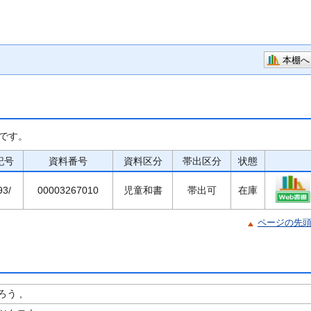
本棚へ
です。
記号
資料番号
資料区分
帯出区分
状態
93/
00003267010
児童和書
帯出可
在庫
ページの先
う ,