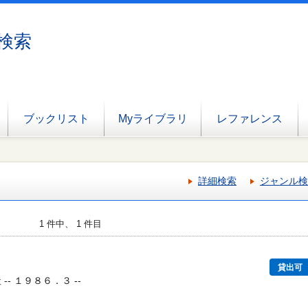
検索
ブックリスト
Myライブラリ
レファレンス
詳細検索
ジャンル検
1 件中、 1 件目
貸出可
-- １９８６．３ --