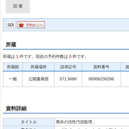
SDI
予約かごへ
所蔵
所蔵は
1
件です。現在の予約件数は
0
件です。
所蔵館
所蔵場所
請求記号
資料番号
一般
公開書庫西
571.9/86/
00006230296
資料詳細
タイトル
廃水の活性汚泥処理 ,