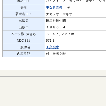
書名ヨミ
ハイスイ ノ カッセイ オデイ ショ
著者
中塩真喜夫
／著
著者名ヨミ
ナカシオ マキオ
出版者
恒星社厚生閣
出版年
１９８６．４
ページ数, 大きさ
３１９ｐ, ２２ｃｍ
NDC８版
571.9
一般件名
工業廃水
内容注記
付：参考文献