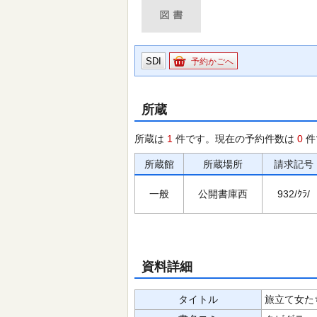
SDI
予約かごへ
所蔵
所蔵は
1
件です。現在の予約件数は
0
件
所蔵館
所蔵場所
請求記号
一般
公開書庫西
932/ｸﾗ/
資料詳細
タイトル
旅立て女たち