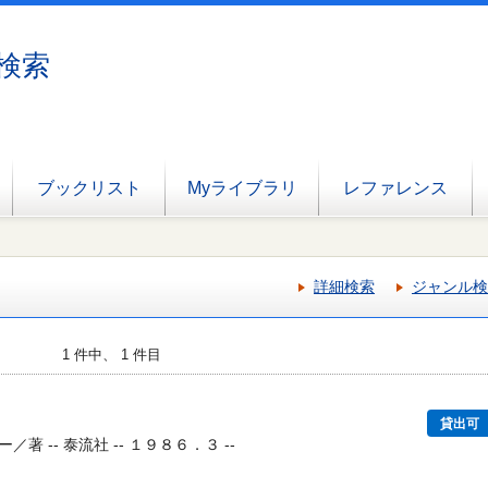
検索
ブックリスト
Myライブラリ
レファレンス
詳細検索
ジャンル検
1 件中、 1 件目
貸出可
 -- 泰流社 -- １９８６．３ --