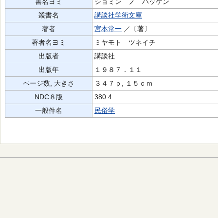
書名ヨミ
ショミン ノ ハッケン
叢書名
講談社学術文庫
著者
宮本常一
／〔著〕
著者名ヨミ
ミヤモト ツネイチ
出版者
講談社
出版年
１９８７．１１
ページ数, 大きさ
３４７ｐ, １５ｃｍ
NDC８版
380.4
一般件名
民俗学