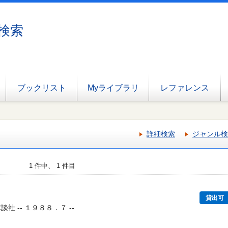
検索
ブックリスト
Myライブラリ
レファレンス
詳細検索
ジャンル検
1 件中、 1 件目
貸出可
談社 -- １９８８．７ --