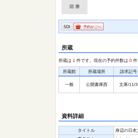
SDI
予約かごへ
所蔵
所蔵は
1
件です。現在の予約件数は
0
件
所蔵館
所蔵場所
請求記号
一般
公開書庫西
文庫/11/3
資料詳細
タイトル
身辺の日本文