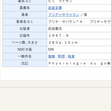
書名ヨミ
ビミ ライサン
叢書名
岩波文庫
著者
ブリアーサヴァラン
／著
著者名ヨミ
ブリヤ・サバラン＊Ａ． ブリヤ＝サヴァラ
出版者
岩波書店
出版年
１９６７．９
ページ数, 大きさ
２８０ｐ, １５ｃｍ
NDC８版
596
一般件名
食物
,
料理
,
味覚
注記
Ｐｈｙｓｉｏｌｏｇｉｅ ｄｕ ｇｏ〓