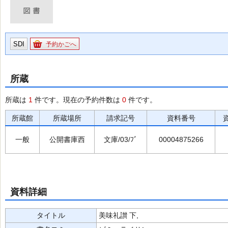
SDI
予約かごへ
所蔵
所蔵は
1
件です。現在の予約件数は
0
件です。
所蔵館
所蔵場所
請求記号
資料番号
一般
公開書庫西
文庫/03/ﾌﾞ
00004875266
資料詳細
タイトル
美味礼讃 下,