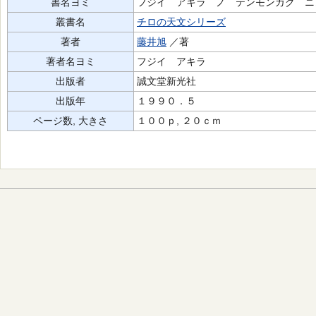
書名ヨミ
フジイ アキラ ノ テンモンガク ニ
叢書名
チロの天文シリーズ
著者
藤井旭
／著
著者名ヨミ
フジイ アキラ
出版者
誠文堂新光社
出版年
１９９０．５
ページ数, 大きさ
１００ｐ, ２０ｃｍ