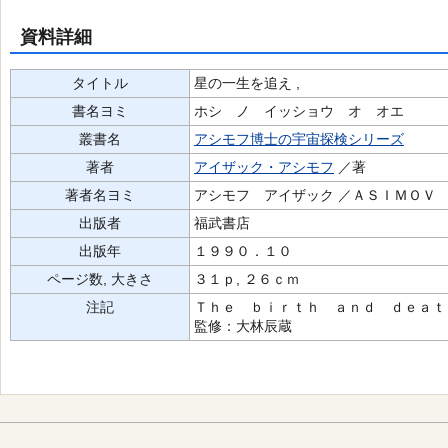
資料詳細
タイトル
星の一生を追え ,
書名ヨミ
ホシ ノ イッショウ オ オエ
叢書名
アシモフ博士の宇宙探検シリーズ
著者
アイザック・アシモフ
／著
著者名ヨミ
アシモフ アイザック ／ＡＳＩＭＯＶ 
出版者
福武書店
出版年
１９９０．１０
ページ数, 大きさ
３１ｐ, ２６ｃｍ
注記
Ｔｈｅ ｂｉｒｔｈ ａｎｄ ｄｅａｔ
監修：大林辰蔵