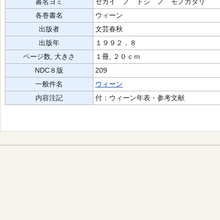
書名ヨミ
セカイ ノ トシ ノ モノガタリ
各巻書名
ウィーン
出版者
文芸春秋
出版年
１９９２．８
ページ数, 大きさ
１冊, ２０ｃｍ
NDC８版
209
一般件名
ウィーン
内容注記
付：ウィーン年表・参考文献