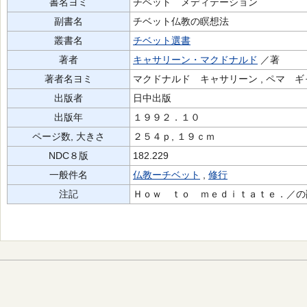
書名ヨミ
チベット メディテーション
副書名
チベット仏教の瞑想法
叢書名
チベット選書
著者
キャサリーン・マクドナルド
／著
著者名ヨミ
マクドナルド キャサリーン , ペマ ギ
出版者
日中出版
出版年
１９９２．１０
ページ数, 大きさ
２５４ｐ, １９ｃｍ
NDC８版
182.229
一般件名
仏教ーチベット
,
修行
注記
Ｈｏｗ ｔｏ ｍｅｄｉｔａｔｅ．／の