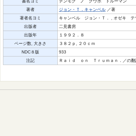
書名ヨミ
チンモク ノ クウボ トルーマン
著者
ジョン・Ｔ．キャンベル
／著
著者名ヨミ
キャンベル ジョン・Ｔ． , オゼキ テ
出版者
二見書房
出版年
１９９２．８
ページ数, 大きさ
３８２ｐ, ２０ｃｍ
NDC８版
933
注記
Ｒａｉｄ ｏｎ Ｔｒｕｍａｎ．／の翻