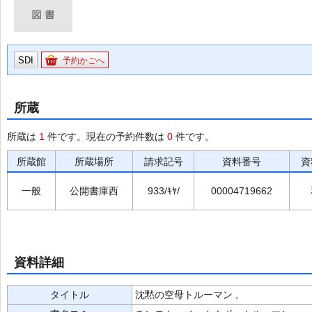
SDI
予約かごへ
所蔵
所蔵は
1
件です。現在の予約件数は
0
件です。
所蔵館
所蔵場所
請求記号
資料番号
資
一般
公開書庫西
933/ｷﾔ/
00004719662
資料詳細
タイトル
沈黙の空母トルーマン ,