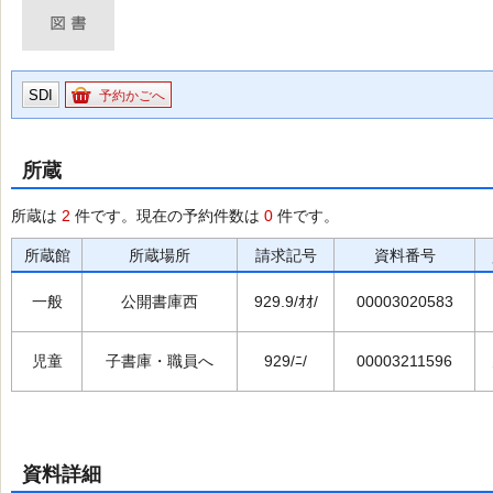
SDI
予約かごへ
所蔵
所蔵は
2
件です。現在の予約件数は
0
件です。
所蔵館
所蔵場所
請求記号
資料番号
一般
公開書庫西
929.9/ｵｵ/
00003020583
児童
子書庫・職員へ
929/ﾆ/
00003211596
資料詳細