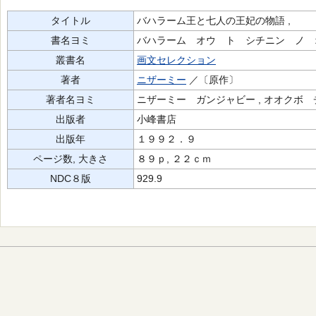
タイトル
バハラーム王と七人の王妃の物語 ,
書名ヨミ
バハラーム オウ ト シチニン ノ 
叢書名
画文セレクション
著者
ニザーミー
／〔原作〕
著者名ヨミ
ニザーミー ガンジャビー , オオクボ 
出版者
小峰書店
出版年
１９９２．９
ページ数, 大きさ
８９ｐ, ２２ｃｍ
NDC８版
929.9