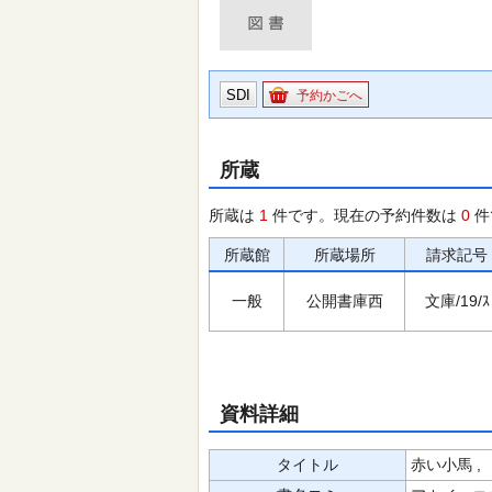
SDI
予約かごへ
所蔵
所蔵は
1
件です。現在の予約件数は
0
件
所蔵館
所蔵場所
請求記号
一般
公開書庫西
文庫/19/ｽ
資料詳細
タイトル
赤い小馬 ,