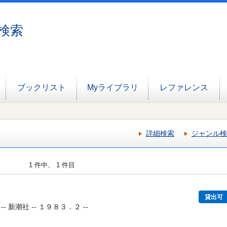
検索
ブックリスト
Myライブラリ
レファレンス
詳細検索
ジャンル検
1 件中、 1 件目
貸出可
 新潮社 -- １９８３．２ --