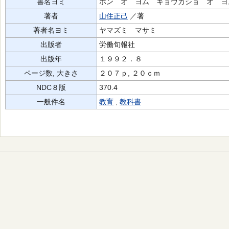
書名ヨミ
ホン オ ヨム キョウカショ オ ヨ
著者
山住正己
／著
著者名ヨミ
ヤマズミ マサミ
出版者
労働旬報社
出版年
１９９２．８
ページ数, 大きさ
２０７ｐ, ２０ｃｍ
NDC８版
370.4
一般件名
教育
,
教科書