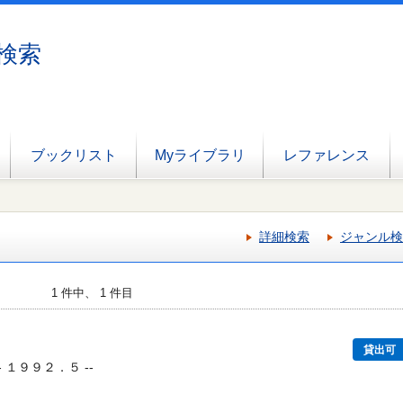
検索
ブックリスト
Myライブラリ
レファレンス
詳細検索
ジャンル検
1 件中、 1 件目
貸出可
- １９９２．５ --