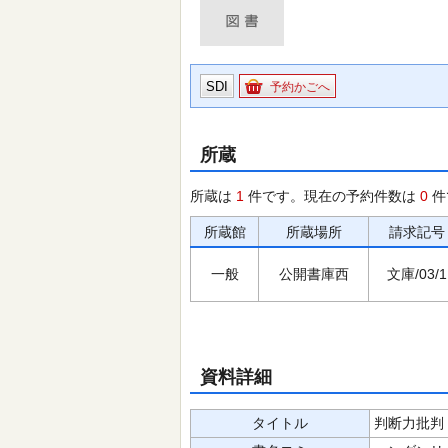
SDI
予約かごへ
所蔵
所蔵は
1
件です。現在の予約件数は
0
件
所蔵館
所蔵場所
請求記号
一般
公開書庫西
文庫/03/1
資料詳細
タイトル
判断力批判 