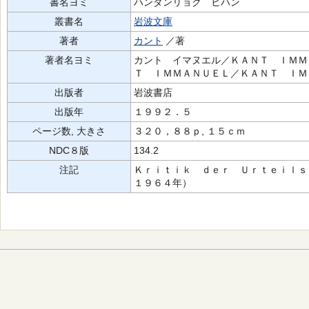
書名ヨミ
ハンダンリョク ヒハン
叢書名
岩波文庫
著者
カント
／著
著者名ヨミ
カント イマヌエル／ＫＡＮＴ ＩＭＭ
Ｔ ＩＭＭＡＮＵＥＬ／ＫＡＮＴ ＩＭＭ
出版者
岩波書店
出版年
１９９２．５
ページ数, 大きさ
３２０，８８ｐ, １５ｃｍ
NDC８版
134.2
注記
Ｋｒｉｔｉｋ ｄｅｒ Ｕｒｔｅｉｌｓ
１９６４年）