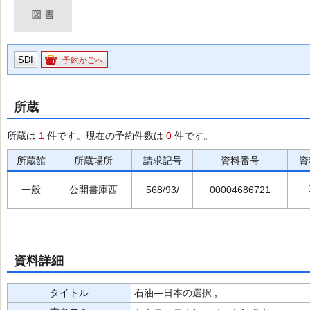
SDI
予約かごへ
所蔵
所蔵は
1
件です。現在の予約件数は
0
件です。
所蔵館
所蔵場所
請求記号
資料番号
資
一般
公開書庫西
568/93/
00004686721
資料詳細
タイトル
石油―日本の選択 ,