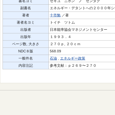
書名ヨミ
セキユ ニホン ノ センタク
副書名
エネルギー・デタントへの２０００年シ
著者
十市勉
／著
著者名ヨミ
トイチ ツトム
出版者
日本能率協会マネジメントセンター
出版年
１９９３．４
ページ数, 大きさ
２７０ｐ, ２０ｃｍ
NDC８版
568.09
一般件名
石油
,
エネルギー政策
内容注記
参考文献：ｐ２６９〜２７０