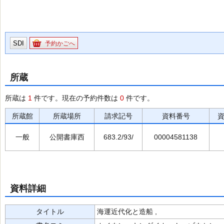
SDI
予約かごへ
所蔵
所蔵は
1
件です。現在の予約件数は
0
件です。
所蔵館
所蔵場所
請求記号
資料番号
一般
公開書庫西
683.2/93/
00004581138
資料詳細
タイトル
海運近代化と造船 ,