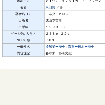
書名ヨミ
カイウン キンダイカ ト ゾウセン
著者
米田博
／著
著者名ヨミ
ヨネダ ヒロシ
出版者
成山堂書店
出版年
１９９３．３
ページ数, 大きさ
２３８ｐ, ２２ｃｍ
NDC８版
550.9
一般件名
造船業ー歴史
,
海運ー日本ー歴史
内容注記
各章末：参考文献