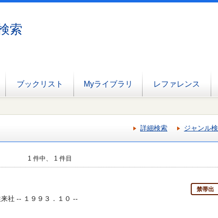
検索
ブックリスト
Myライブラリ
レファレンス
詳細検索
ジャンル検
1 件中、 1 件目
禁帯出
来社 -- １９９３．１０ --