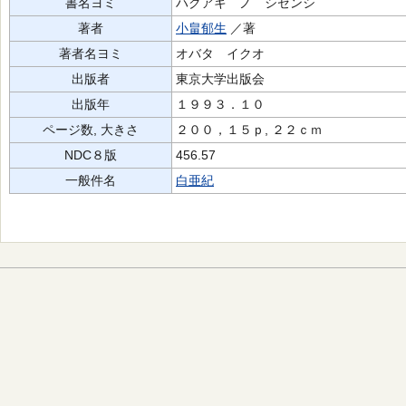
書名ヨミ
ハクアキ ノ シゼンシ
著者
小畠郁生
／著
著者名ヨミ
オバタ イクオ
出版者
東京大学出版会
出版年
１９９３．１０
ページ数, 大きさ
２００，１５ｐ, ２２ｃｍ
NDC８版
456.57
一般件名
白亜紀