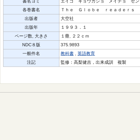
書名ヨミ
エイゴ キョウカショ メイチョ セン
各巻書名
Ｔｈｅ Ｇｌｏｂｅ ｒｅａｄｅｒｓ
出版者
大空社
出版年
１９９３．１
ページ数, 大きさ
１冊, ２２ｃｍ
NDC８版
375.9893
一般件名
教科書
,
英語教育
注記
監修：高梨健吉，出来成訓 複製