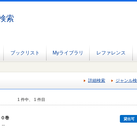
検索
ブックリスト
Myライブラリ
レファレンス
詳細検索
ジャンル検
1 件中、 1 件目
２０巻
貸出可
--