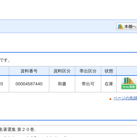
本棚へ
です。
資料番号
資料区分
帯出区分
状態
20
00004587440
和書
帯出可
在庫
ページの先
名著選集 第２０巻,