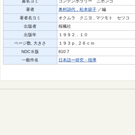
書名ヨミ
コンテンポラリー ニホンゴ
著者
奥村訓代，松本節子
／編
著者名ヨミ
オクムラ クニヨ , マツモト セツコ
出版者
桜楓社
出版年
１９９２．１０
ページ数, 大きさ
１９３ｐ, ２６ｃｍ
NDC８版
810.7
一般件名
日本語ー研究・指導