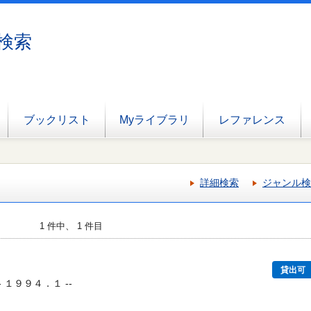
検索
ブックリスト
Myライブラリ
レファレンス
詳細検索
ジャンル検
1 件中、 1 件目
貸出可
- １９９４．１ --