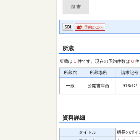
SDI
予約かごへ
所蔵
所蔵は
1
件です。現在の予約件数は
0
件
所蔵館
所蔵場所
請求記号
一般
公開書庫西
916/ｲｼ/
資料詳細
タイトル
機長のボイ