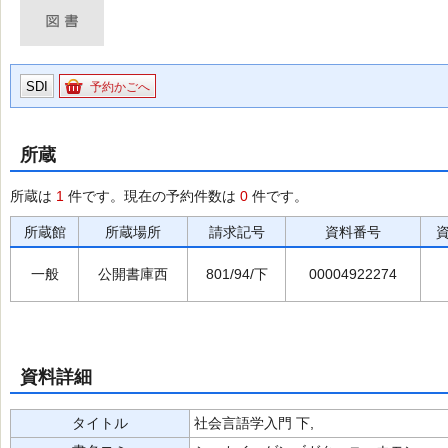
SDI
予約かごへ
所蔵
所蔵は
1
件です。現在の予約件数は
0
件です。
所蔵館
所蔵場所
請求記号
資料番号
一般
公開書庫西
801/94/下
00004922274
資料詳細
タイトル
社会言語学入門 下,