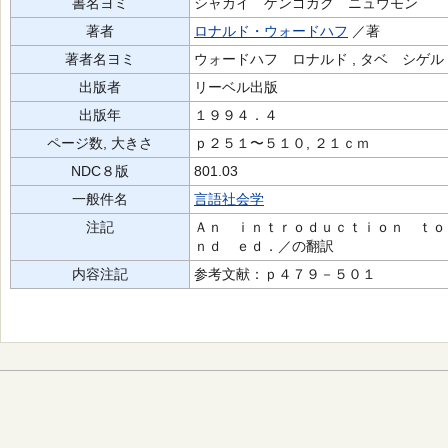
書名ヨミ
シャカイ ゲンゴガク ニュウモン
著者
ロナルド・ウォードハフ
／著
著者名ヨミ
ウォードハフ ロナルド , タベ シゲル 
出版者
リーベル出版
出版年
１９９４．４
ページ数, 大きさ
ｐ２５１〜５１０, ２１ｃｍ
NDC８版
801.03
一般件名
言語社会学
注記
Ａｎ ｉｎｔｒｏｄｕｃｔｉｏｎ ｔｏ
ｎｄ ｅｄ．／の翻訳
内容注記
参考文献：ｐ４７９－５０１