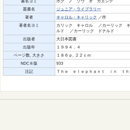
書名ヨミ
ボク ノ ゾウ オ カエシテ
叢書名
ジュニア・ライブラリー
著者
キャロル・キャリック
／作
著者名ヨミ
カリック キャロル ／カーリック キャ
ルド ／カーリック ドナルド
出版者
大日本図書
出版年
１９９４．４
ページ数, 大きさ
１８６ｐ, ２２ｃｍ
NDC８版
933
注記
Ｔｈｅ ｅｌｅｐｈａｎｔ ｉｎ ｔｈ