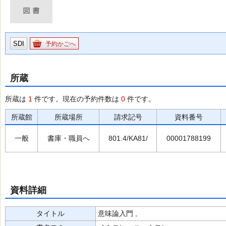
SDI
予約かごへ
所蔵
所蔵は
1
件です。現在の予約件数は
0
件です。
所蔵館
所蔵場所
請求記号
資料番号
一般
書庫・職員へ
801.4/KA81/
00001788199
資料詳細
タイトル
意味論入門 ,