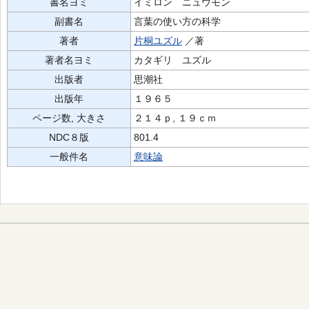
書名ヨミ
イミロン ニュウモン
副書名
言葉の使い方の科学
著者
片桐ユズル
／著
著者名ヨミ
カタギリ ユズル
出版者
思潮社
出版年
１９６５
ページ数, 大きさ
２１４ｐ, １９ｃｍ
NDC８版
801.4
一般件名
意味論