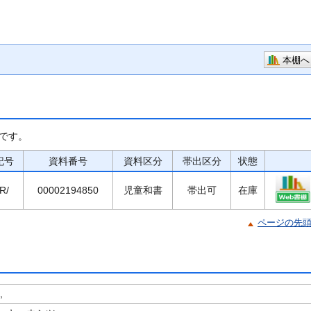
本棚へ
です。
記号
資料番号
資料区分
帯出区分
状態
R/
00002194850
児童和書
帯出可
在庫
ページの先
,