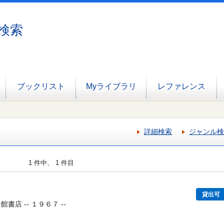
検索
ブックリスト
Myライブラリ
レファレンス
詳細検索
ジャンル検
1 件中、 1 件目
貸出可
書店 -- １９６７ --