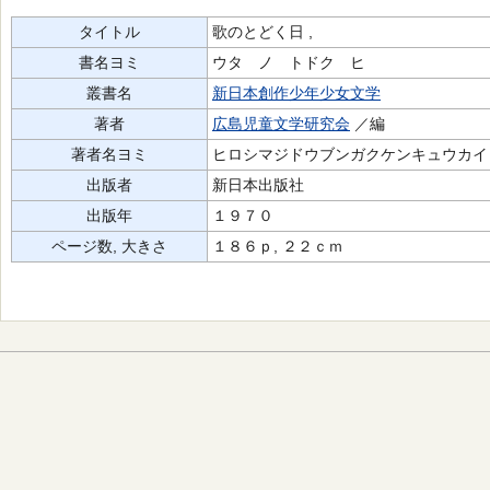
タイトル
歌のとどく日 ,
書名ヨミ
ウタ ノ トドク ヒ
叢書名
新日本創作少年少女文学
著者
広島児童文学研究会
／編
著者名ヨミ
ヒロシマジドウブンガクケンキュウカイ
出版者
新日本出版社
出版年
１９７０
ページ数, 大きさ
１８６ｐ, ２２ｃｍ