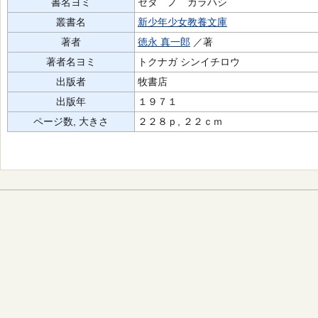
書名ヨミ
セタ ノ カラハシ
叢書名
新少年少女教養文庫
著者
徳永 真一郎
／著
著者名ヨミ
トクナガ シンイチロウ
出版者
牧書店
出版年
１９７１
ページ数, 大きさ
２２８ｐ, ２２ｃｍ