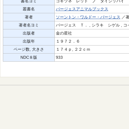
書名ヨミ
コギツネ レッド ノ ダイシッパイ
叢書名
バージェスアニマルブックス
著者
ソーントン・ワルドー・バージェス
／
著者名ヨミ
バージェス Ｔ． , シラキ シゲル , 
出版者
金の星社
出版年
１９７２．６
ページ数, 大きさ
１７４ｐ, ２２ｃｍ
NDC８版
933