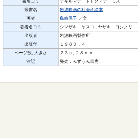
書名ヨミ
デキルマデ トドクマデ ミズ
叢書名
岩波映画の社会科絵本
著者
島崎保子
／文
著者名ヨミ
シマザキ ヤスコ , ヤザキ ヨシノリ
出版者
岩波映画製作所
出版年
１９８０．４
ページ数, 大きさ
２３ｐ, ２８ｃｍ
注記
発売：みずうみ書房